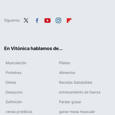
Síguenos
Twit
Fac
You
Inst
Flip
ter
ebo
tub
agr
boa
ok
e
am
rd
En Vitónica hablamos de...
Musculación
Pilates
Proteínas
Alimentos
Dietas
Recetas Saludables
Desayuno
entrenamiento de fuerza
Definición
Perder grasa
cenas protéicas
ganar masa muscular