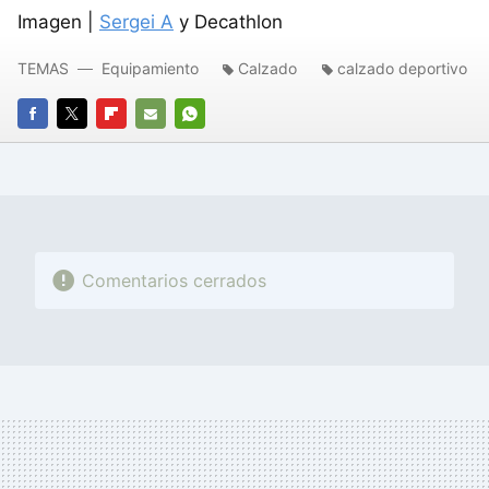
Imagen |
Sergei A
y Decathlon
TEMAS
Equipamiento
Calzado
calzado deportivo
FACEBOOK
TWITTER
FLIPBOARD
E-
WHATSAPP
MAIL
Comentarios cerrados