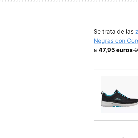
Se trata de las
z
Negras con Cor
a
47,95 euros
9