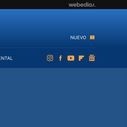
NUEVO
ENTAL
Instagram
Facebook
Youtube
Flipboard
googlenews