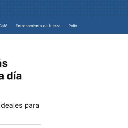
Café
Entrenamiento de fuerza
Pollo
ás
a día
ideales para