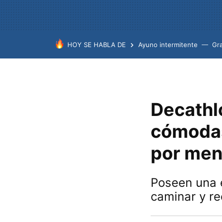
HOY SE HABLA DE
Ayuno intermitente
Gr
Decathlo
cómodas
por men
Poseen una e
caminar y re