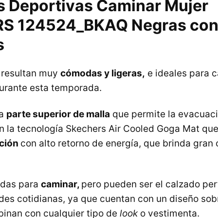
as Deportivas Caminar Mujer
S 124524_BKAQ Negras co
s
s resultan muy
cómodas y ligeras,
e ideales para 
 durante esta temporada.
na
parte superior de malla
que permite la evacuaci
on la tecnología Skechers Air Cooled Goga Mat qu
ción
con alto retorno de energía, que brinda gran
adas para
caminar,
pero pueden ser el calzado per
ades cotidianas, ya que cuentan con un diseño sobr
inan con cualquier tipo de
look
o vestimenta.