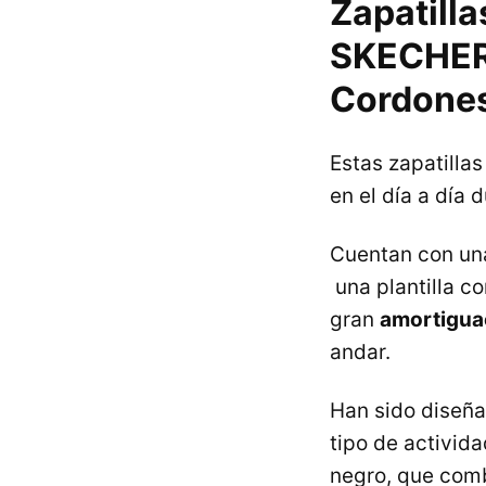
Zapatill
SKECHER
Cordone
Estas zapatilla
en el día a día
Cuentan con u
una plantilla c
gran
amortigua
andar.
Han sido diseñ
tipo de activid
negro, que comb