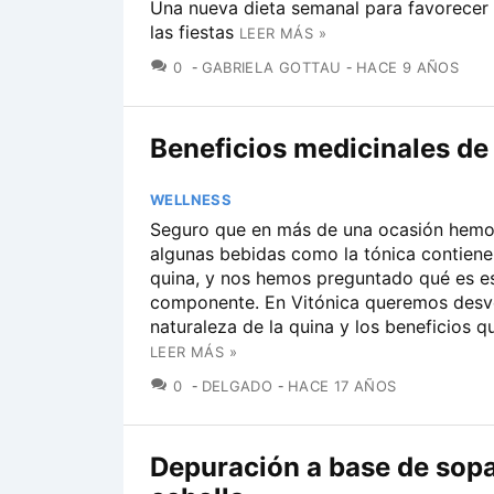
Una nueva dieta semanal para favorecer 
las fiestas
LEER MÁS »
COMENTARIOS
0
GABRIELA GOTTAU
HACE 9 AÑOS
Beneficios medicinales de 
WELLNESS
Seguro que en más de una ocasión hemo
algunas bebidas como la tónica contiene
quina, y nos hemos preguntado qué es e
componente. En Vitónica queremos desve
naturaleza de la quina y los beneficios qu
LEER MÁS »
COMENTARIOS
0
DELGADO
HACE 17 AÑOS
Depuración a base de sop