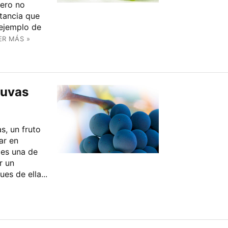
pero no
tancia que
 ejemplo de
ER MÁS »
 uvas
s, un fruto
ar en
 es una de
r un
es de ella...