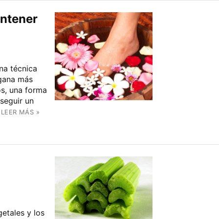
antener
na técnica
 gana más
os, una forma
seguir un
LEER MÁS »
etales y los