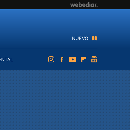
NUEVO
ENTAL
Instagram
Facebook
Youtube
Flipboard
googlenews