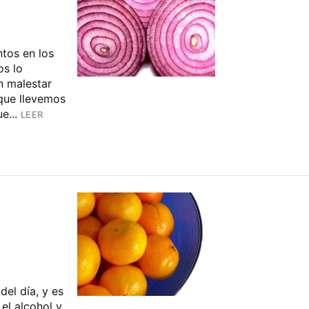
tos en los
os lo
 malestar
 que llevemos
e...
LEER
del día, y es
el alcohol y