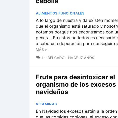
cebolla
ALIMENTOS FUNCIONALES
A lo largo de nuestra vida existen momen
que el organismo está saturado y nosotr
notamos porque nos encontramos con un
general. En estos periodos es necesario
a cabo una depuración para conseguir qu
MÁS »
COMENTARIOS
1
DELGADO
HACE 17 AÑOS
Fruta para desintoxicar el
organismo de los excesos
navideños
VITAMINAS
En Navidad los excesos están a la orden 
que las comidas copiosas, el exceso con 