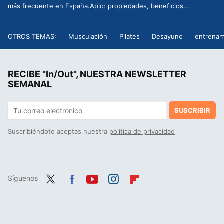
más frecuente en España.Apio: propiedades, beneficios...
OTROS TEMAS:
Musculación
Pilates
Desayuno
entrenam
RECIBE "In/Out", NUESTRA NEWSLETTER
SEMANAL
SUSCRIBIR
Suscribiéndote aceptas nuestra
política de privacidad
Síguenos
Twit
Fac
You
Inst
Flip
ter
ebo
tub
agr
boa