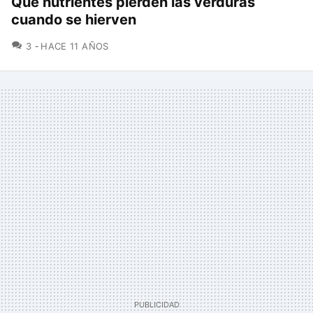
Qué nutrientes pierden las verduras
cuando se hierven
COMENTARIOS
3
HACE 11 AÑOS