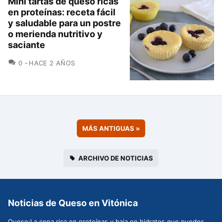
Mini tartas de queso ricas
en proteínas: receta fácil
y saludable para un postre
o merienda nutritivo y
saciante
COMENTARIOS
0
HACE 2 AÑOS
MÁS ANTIGUAS
»
ARCHIVO DE NOTICIAS
Noticias de Queso en Vitónica
Queso:La cena rica en proteínas y baja en hidratos que puedes