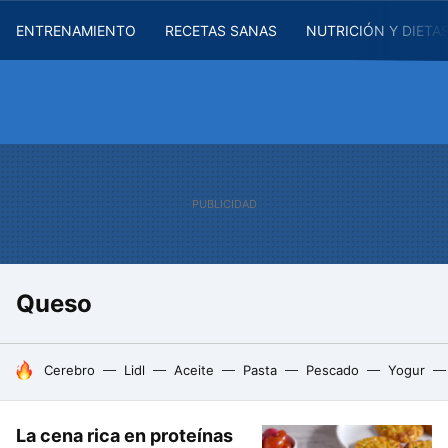
ENTRENAMIENTO
RECETAS SANAS
NUTRICIÓN Y DIETA
Queso
HOY SE HABLA DE
Cerebro
Lidl
Aceite
Pasta
Pescado
Yogur
La cena rica en proteínas