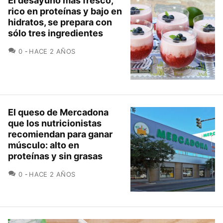
El desayuno más fresco,
rico en proteínas y bajo en
hidratos, se prepara con
sólo tres ingredientes
COMENTARIOS
0
HACE 2 AÑOS
El queso de Mercadona
que los nutricionistas
recomiendan para ganar
músculo: alto en
proteínas y sin grasas
COMENTARIOS
0
HACE 2 AÑOS