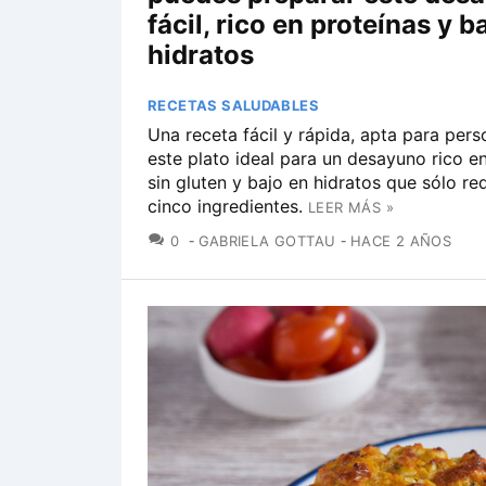
fácil, rico en proteínas y b
hidratos
RECETAS SALUDABLES
Una receta fácil y rápida, apta para perso
este plato ideal para un desayuno rico en
sin gluten y bajo en hidratos que sólo re
cinco ingredientes.
LEER MÁS »
COMENTARIOS
0
GABRIELA GOTTAU
HACE 2 AÑOS