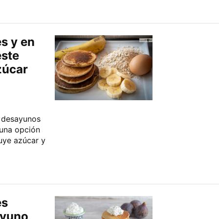
s y en
este
zúcar
s desayunos
 una opción
luye azúcar y
es
ayuno