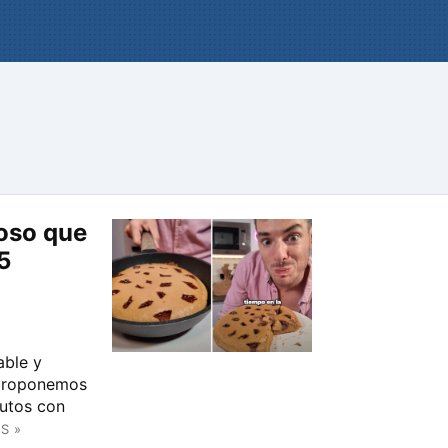
ioso que
5
able y
 proponemos
nutos con
S »