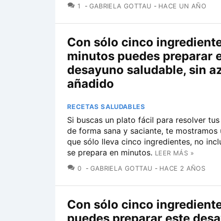
COMENTARIOS
1
GABRIELA GOTTAU
HACE UN AÑO
Con sólo cinco ingrediente
minutos puedes preparar 
desayuno saludable, sin a
añadido
RECETAS SALUDABLES
Si buscas un plato fácil para resolver tu
de forma sana y saciante, te mostramos
que sólo lleva cinco ingredientes, no inc
se prepara en minutos.
LEER MÁS »
COMENTARIOS
0
GABRIELA GOTTAU
HACE 2 AÑOS
Con sólo cinco ingredient
puedes preparar este des