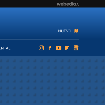
NUEVO
ENTAL
Instagram
Facebook
Youtube
Flipboard
googlenews