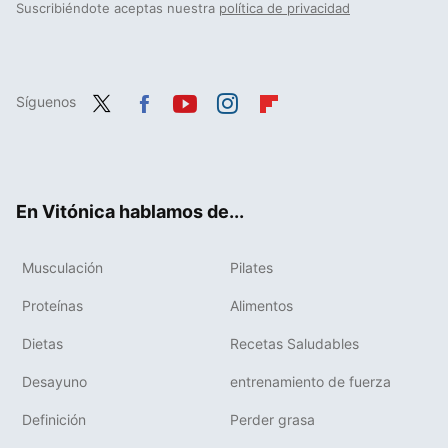
Suscribiéndote aceptas nuestra
política de privacidad
Síguenos
Twit
Fac
You
Inst
Flip
ter
ebo
tub
agr
boa
ok
e
am
rd
En Vitónica hablamos de...
Musculación
Pilates
Proteínas
Alimentos
Dietas
Recetas Saludables
Desayuno
entrenamiento de fuerza
Definición
Perder grasa