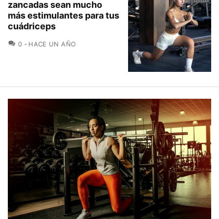
zancadas sean mucho
más estimulantes para tus
cuádriceps
COMENTARIOS
0
HACE UN AÑO