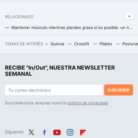
RELACIONADO
Mantener músculo mientras pierdes grasa sí es posible: un nuevo estudio arroja más luz sobre cómo conseguirlo
El mejor momento del día para tomar proteína y ganar la máxima masa muscular (y no es después de entrenar)
TEMAS DE INTERÉS
Quinoa
Crossfit
Pilates
Postura
Estos son los pescados con más mercurio que la OCU recomienda no consumir habitualmente
El boom de las dietas restrictivas y los riesgos que muchos olvidan: el caso de una ejecutiva diagnosticada con escorbuto en Barcelona
RECIBE "In/Out", NUESTRA NEWSLETTER
SEMANAL
SUSCRIBIR
Suscribiéndote aceptas nuestra
política de privacidad
Síguenos