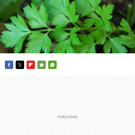
FACEBOOK
TWITTER
FLIPBOARD
E-
WHATSAPP
MAIL