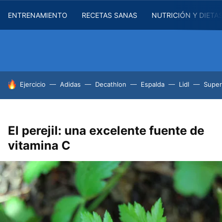
ENTRENAMIENTO
RECETAS SANAS
NUTRICIÓN Y DIETA
HOY SE HABLA DE
Ejercicio
Adidas
Decathlon
Espalda
Lidl
Supe
El perejil: una excelente fuente de
vitamina C