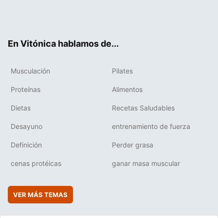
Twit
Fac
You
Inst
Flip
ter
ebo
tub
agr
boa
ok
e
am
rd
En Vitónica hablamos de...
Musculación
Pilates
Proteínas
Alimentos
Dietas
Recetas Saludables
Desayuno
entrenamiento de fuerza
Definición
Perder grasa
cenas protéicas
ganar masa muscular
VER MÁS TEMAS