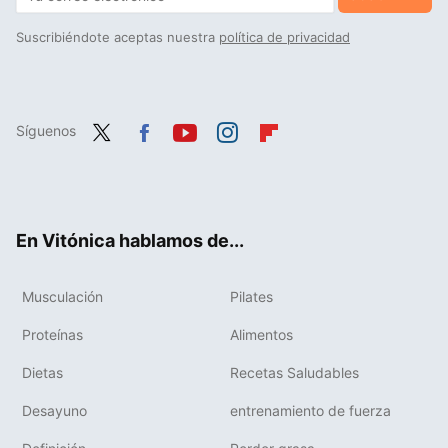
Suscribiéndote aceptas nuestra
política de privacidad
Síguenos
Twit
Fac
You
Inst
Flip
ter
ebo
tub
agr
boa
ok
e
am
rd
En Vitónica hablamos de...
Musculación
Pilates
Proteínas
Alimentos
Dietas
Recetas Saludables
Desayuno
entrenamiento de fuerza