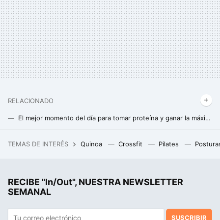
RELACIONADO
El mejor momento del día para tomar proteína y ganar la máxima masa muscular (y no es después de entrenar)
5 mitos de los batidos de proteínas que deberías dejar de creer
TEMAS DE INTERÉS
Quinoa
Crossfit
Pilates
Postura
Un joven de 19 años hackeó el iPhone, fue contratado por Apple y terminó despedido por no contestar a un correo
RECIBE "In/Out", NUESTRA NEWSLETTER
SEMANAL
SUSCRIBIR