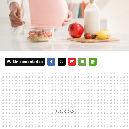
Sin comentarios
FACEBOOK
TWITTER
FLIPBOARD
E-
WHATSAPP
MAIL