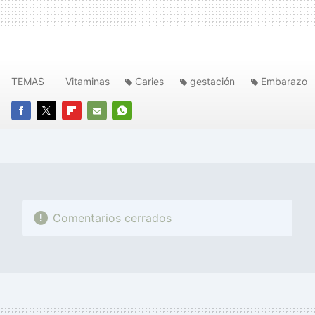
TEMAS
Vitaminas
Caries
gestación
Embarazo
FACEBOOK
TWITTER
FLIPBOARD
E-
WHATSAPP
MAIL
Comentarios cerrados