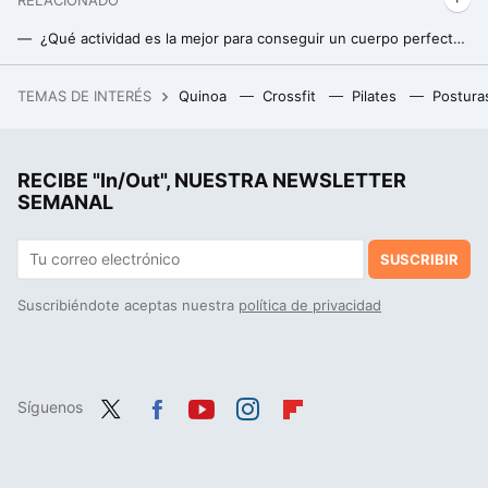
¿Qué actividad es la mejor para conseguir un cuerpo perfecto de cara al verano?. La pregunta de la semana
¿Empleas algún truco o amuleto antes de competir? La pregunta de la semana
TEMAS DE INTERÉS
Quinoa
Crossfit
Pilates
Postura
Europa tiene la mayor tasa de esclerosis múltiple del mundo. La explicación está en el ADN de los pastores de las estepas
RECIBE "In/Out", NUESTRA NEWSLETTER
SEMANAL
SUSCRIBIR
Suscribiéndote aceptas nuestra
política de privacidad
Síguenos
Twit
Fac
You
Inst
Flip
ter
ebo
tub
agr
boa