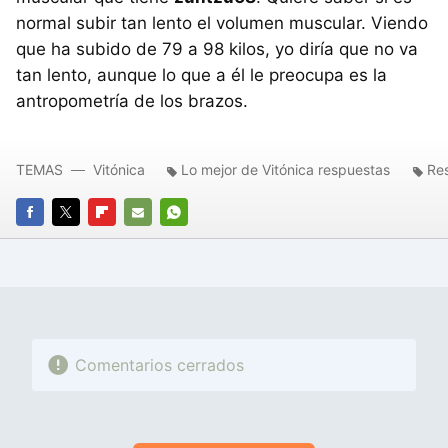
normal subir tan lento el volumen muscular. Viendo
que ha subido de 79 a 98 kilos, yo diría que no va
tan lento, aunque lo que a él le preocupa es la
antropometría de los brazos.
TEMAS
Vitónica
Lo mejor de Vitónica respuestas
Re
FACEBOOK
TWITTER
FLIPBOARD
E-
WHATSAPP
MAIL
Comentarios cerrados