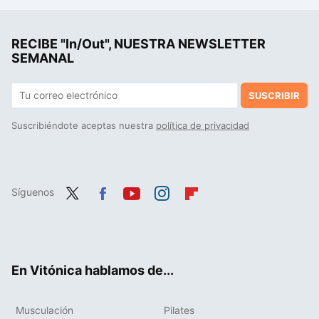
La chaqueta 3en1 impermeable que se encuentra con rebaja en Decathlon y es perfecta para protegerte de la lluvia y el frío al realizar senderismo
RECIBE "In/Out", NUESTRA NEWSLETTER
1.308 repeticiones de muscle-up en ocho horas: Alejandro Soler se acerca a los 100 récord Guinness con ejercicios de calistenia
SEMANAL
SUSCRIBIR
Suscribiéndote aceptas nuestra
política de privacidad
Síguenos
Twit
Fac
You
Inst
Flip
ter
ebo
tub
agr
boa
ok
e
am
rd
En Vitónica hablamos de...
Musculación
Pilates