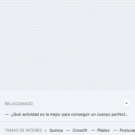
RELACIONADO
¿Qué actividad es la mejor para conseguir un cuerpo perfecto de cara al verano?. La pregunta de la semana
¿Empleas algún truco o amuleto antes de competir? La pregunta de la semana
TEMAS DE INTERÉS
Quinoa
Crossfit
Pilates
Postura
Todas las manifestaciones 8M de España: fecha, hora y lugar de salida