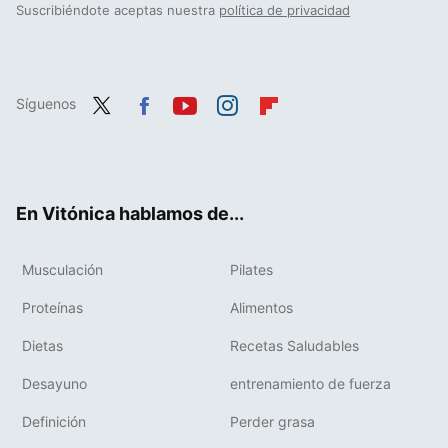
Suscribiéndote aceptas nuestra
política de privacidad
Síguenos
Twit
Fac
You
Inst
Flip
ter
ebo
tub
agr
boa
ok
e
am
rd
En Vitónica hablamos de...
Musculación
Pilates
Proteínas
Alimentos
Dietas
Recetas Saludables
Desayuno
entrenamiento de fuerza
Definición
Perder grasa