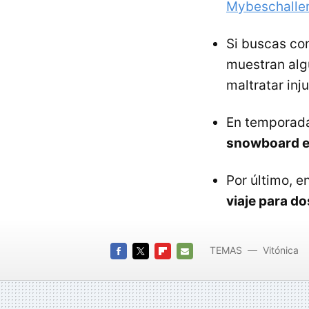
Mybeschalle
Si buscas co
muestran al
maltratar in
En temporada
snowboard en
Por último, e
viaje para d
TEMAS
Vitónica
FACEBOOK
TWITTER
FLIPBOARD
E-
MAIL