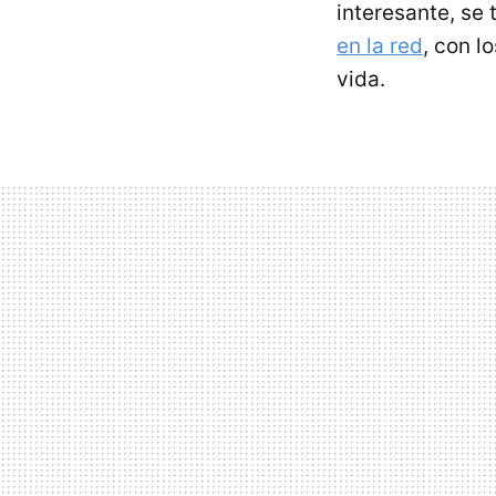
interesante, se 
en la red
, con l
vida.