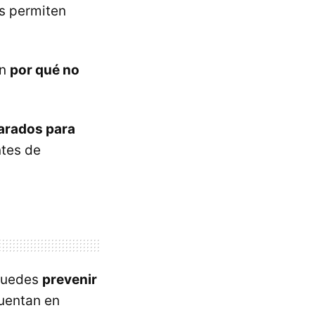
s permiten
an
por qué no
arados para
ntes de
 puedes
prevenir
uentan en