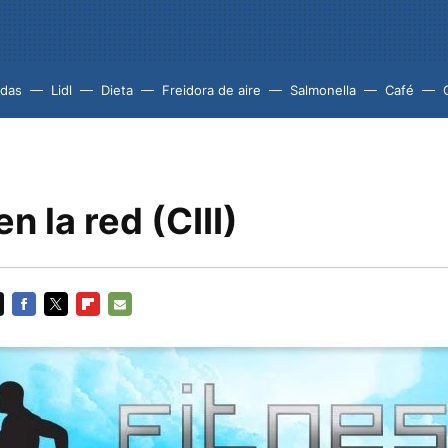
idas
Lidl
Dieta
Freidora de aire
Salmonella
Café
n la red (CIII)
FACEBOOK
TWITTER
FLIPBOARD
E-
MAIL