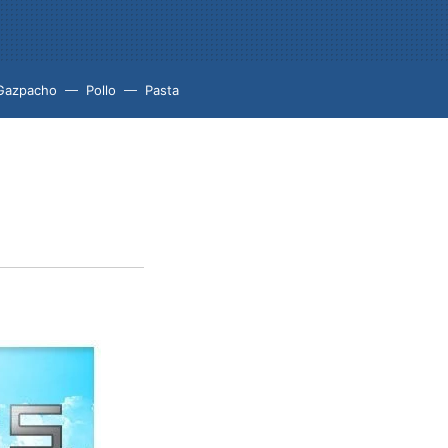
Gazpacho
Pollo
Pasta