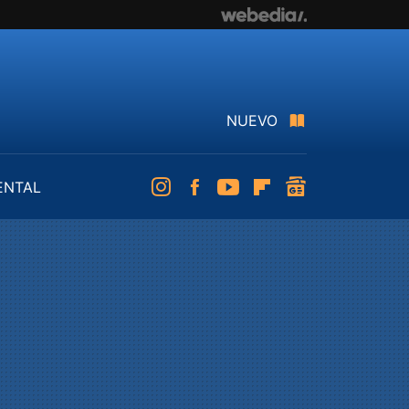
NUEVO
ENTAL
Instagram
Facebook
Youtube
Flipboard
googlenews