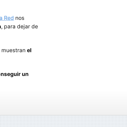
la Red
nos
n
, para dejar de
 muestran
el
onseguir un