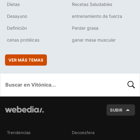
Dietas
Recetas Saludables
Desayuno
entrenamiento de fuerza
Definición
Perder grasa
cenas protéicas
ganar masa muscular
VER MÁS TEMAS
BUSC
SUBIR
Trendencias
Decoesfera