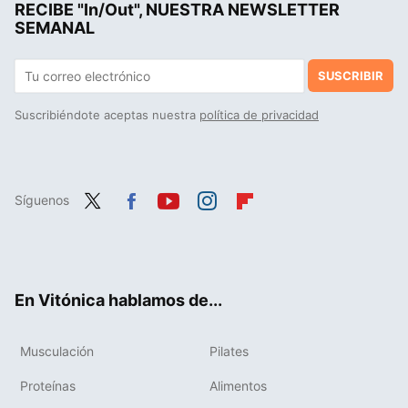
RECIBE "In/Out", NUESTRA NEWSLETTER
El último lanzamiento de Nike para entrenar son estas zapatillas comodísimas que están casi regaladas en su outlet
SEMANAL
SUSCRIBIR
Suscribiéndote aceptas nuestra
política de privacidad
Síguenos
Twit
Fac
You
Inst
Flip
ter
ebo
tub
agr
boa
ok
e
am
rd
En Vitónica hablamos de...
Musculación
Pilates
Proteínas
Alimentos