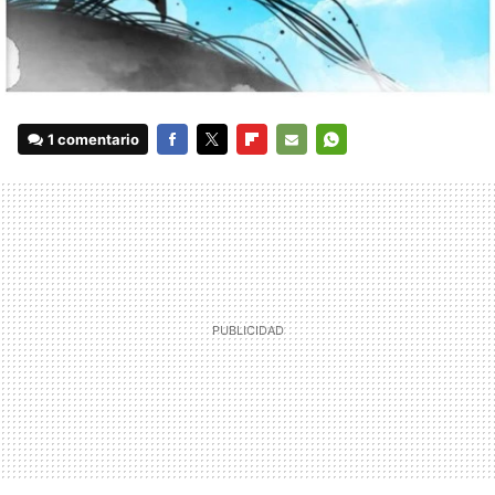
1 comentario
FACEBOOK
TWITTER
FLIPBOARD
E-
WHATSAPP
MAIL