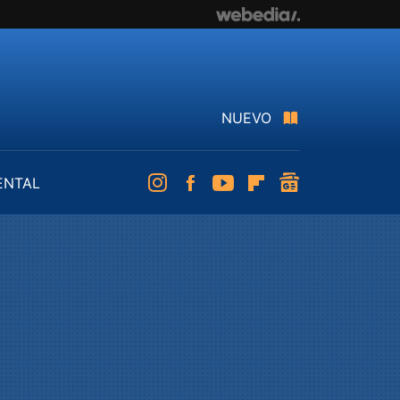
NUEVO
ENTAL
Instagram
Facebook
Youtube
Flipboard
googlenews