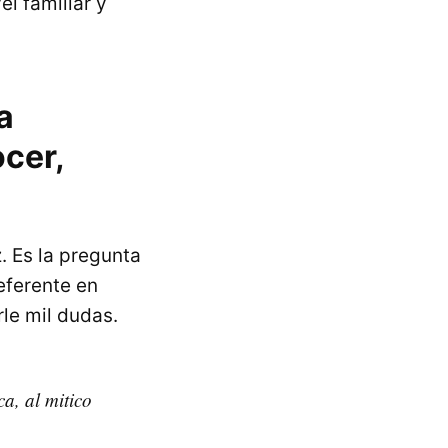
l familiar y
a
ocer,
. Es la pregunta
eferente en
rle mil dudas.
a, al mitico