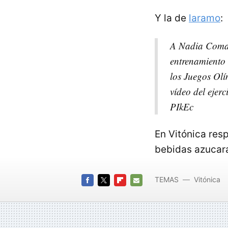
Y la de
laramo
:
A Nadia Comane
entrenamiento 
los Juegos Olí
vídeo del ejer
PIkEc
En Vitónica res
bebidas azucar
TEMAS
Vitónica
FACEBOOK
TWITTER
FLIPBOARD
E-
MAIL