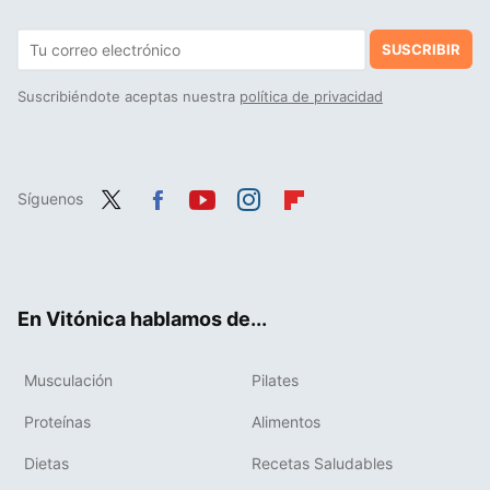
SUSCRIBIR
Suscribiéndote aceptas nuestra
política de privacidad
Síguenos
Twit
Fac
You
Inst
Flip
ter
ebo
tub
agr
boa
ok
e
am
rd
En Vitónica hablamos de...
Musculación
Pilates
Proteínas
Alimentos
Dietas
Recetas Saludables