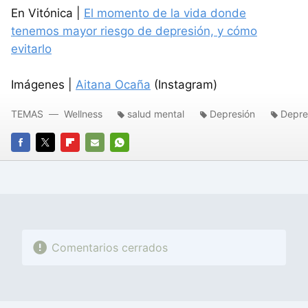
En Vitónica |
El momento de la vida donde
tenemos mayor riesgo de depresión, y cómo
evitarlo
Imágenes |
Aitana Ocaña
(Instagram)
TEMAS
Wellness
salud mental
Depresión
Depre
FACEBOOK
TWITTER
FLIPBOARD
E-
WHATSAPP
MAIL
Comentarios cerrados