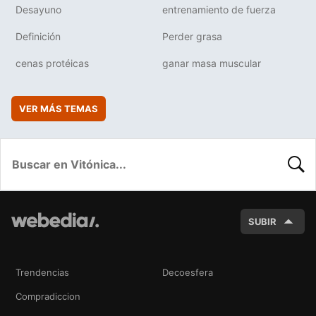
Desayuno
entrenamiento de fuerza
Definición
Perder grasa
cenas protéicas
ganar masa muscular
VER MÁS TEMAS
BUSC
SUBIR
Trendencias
Decoesfera
Compradiccion