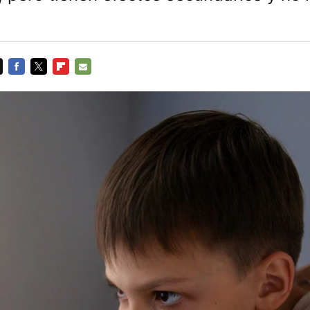
FACEBOOK
TWITTER
FLIPBOARD
E-
MAIL