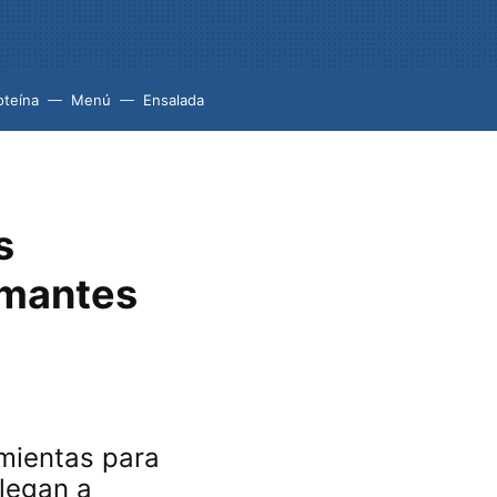
oteína
Menú
Ensalada
s
rmantes
amientas para
llegan a