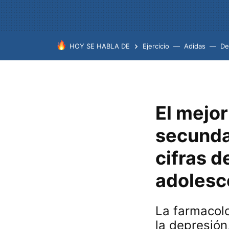
HOY SE HABLA DE
Ejercicio
Adidas
De
El mejor
secundar
cifras d
adolesc
La farmacolo
la depresión