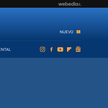
NUEVO
ENTAL
Instagram
Facebook
Youtube
Flipboard
googlenews