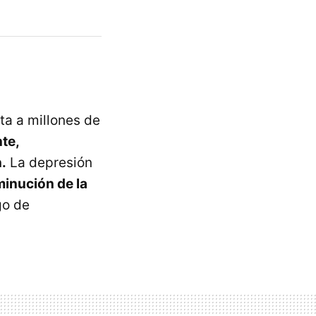
ta a millones de
nte,
.
La depresión
minución de la
go de