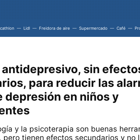
cathlon
Lidl
Freidora de aire
Supermercado
Café
Pr
 antidepresivo, sin efecto
ios, para reducir las ala
e depresión en niños y
entes
gía y la psicoterapia son buenas herr
, pero tienen efectos secundarios y no 