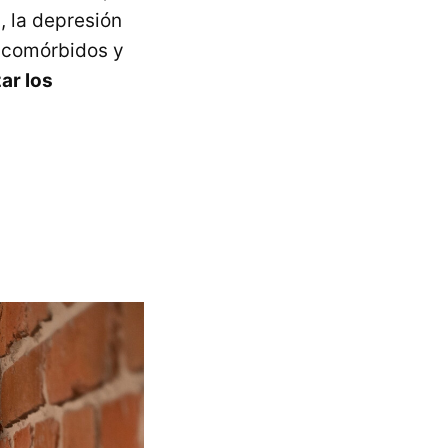
, la depresión
d comórbidos y
zar los