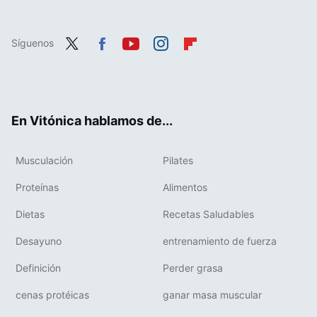
Síguenos
Twit
Fac
You
Inst
Flip
ter
ebo
tub
agr
boa
ok
e
am
rd
En Vitónica hablamos de...
Musculación
Pilates
Proteínas
Alimentos
Dietas
Recetas Saludables
Desayuno
entrenamiento de fuerza
Definición
Perder grasa
cenas protéicas
ganar masa muscular