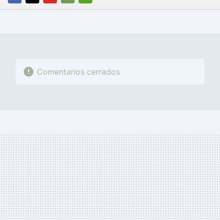
FACEBOOK
TWITTER
FLIPBOARD
E-
WHATSAPP
MAIL
Comentarios cerrados