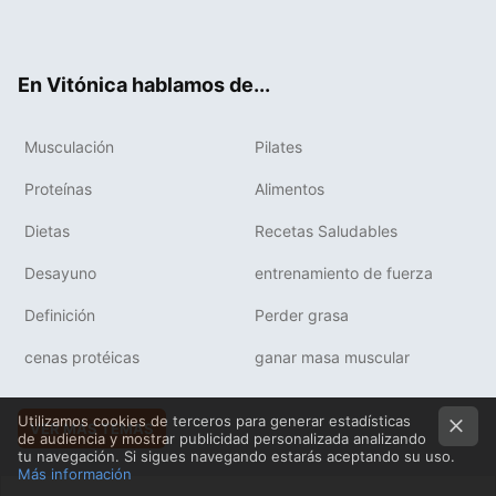
ter
ebo
tub
agr
boa
ok
e
am
rd
En Vitónica hablamos de...
Musculación
Pilates
Proteínas
Alimentos
Dietas
Recetas Saludables
Desayuno
entrenamiento de fuerza
Definición
Perder grasa
cenas protéicas
ganar masa muscular
Utilizamos cookies de terceros para generar estadísticas
VER MÁS TEMAS
de audiencia y mostrar publicidad personalizada analizando
tu navegación. Si sigues navegando estarás aceptando su uso.
Más información