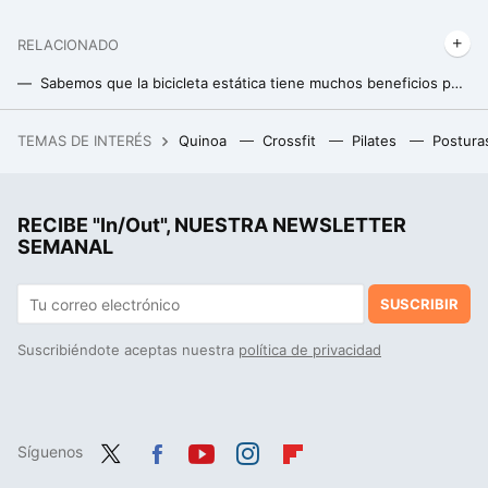
RELACIONADO
Sabemos que la bicicleta estática tiene muchos beneficios pero hay uno que tiene asombrada a la ciencia: mejora la memoria
La técnica para calmar a una persona enfadada en menos de dos minutos según un experto en resolución de conflictos
TEMAS DE INTERÉS
Quinoa
Crossfit
Pilates
Postura
El cangrejo azul es una plaga en todo el Mediterráneo, pero los italianos han dado con la tecla para resistir la invasión: cultivar ostras
RECIBE "In/Out", NUESTRA NEWSLETTER
SEMANAL
SUSCRIBIR
Suscribiéndote aceptas nuestra
política de privacidad
Síguenos
Twit
Fac
You
Inst
Flip