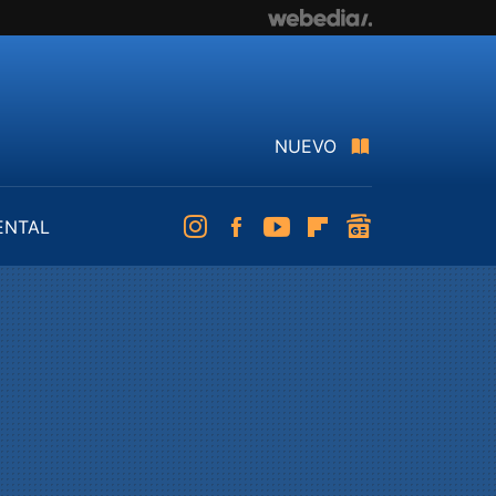
NUEVO
ENTAL
Instagram
Facebook
Youtube
Flipboard
googlenews