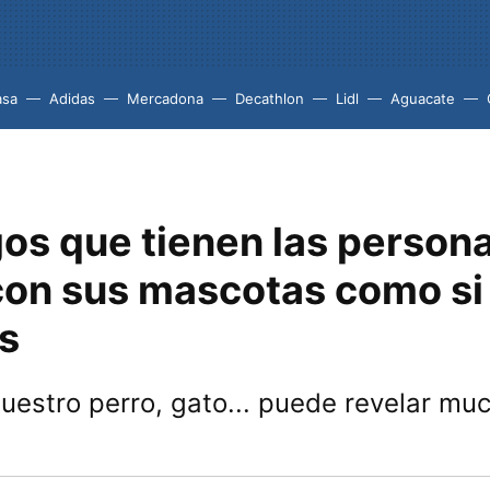
asa
Adidas
Mercadona
Decathlon
Lidl
Aguacate
gos que tienen las person
con sus mascotas como si
s
uestro perro, gato... puede revelar mu