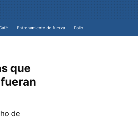
Café
Entrenamiento de fuerza
Pollo
as que
 fueran
cho de