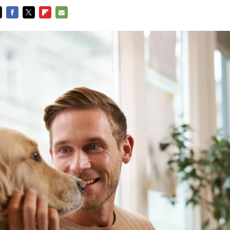
FACEBOOK
TWITTER
FLIPBOARD
E-
MAIL