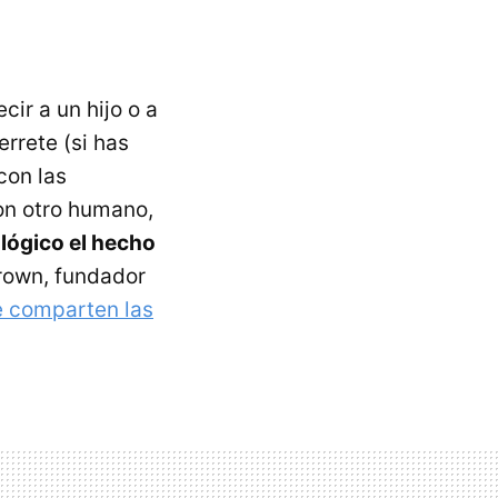
cir a un hijo o a
rrete (si has
con las
on otro humano,
ológico el hecho
rown, fundador
e comparten las