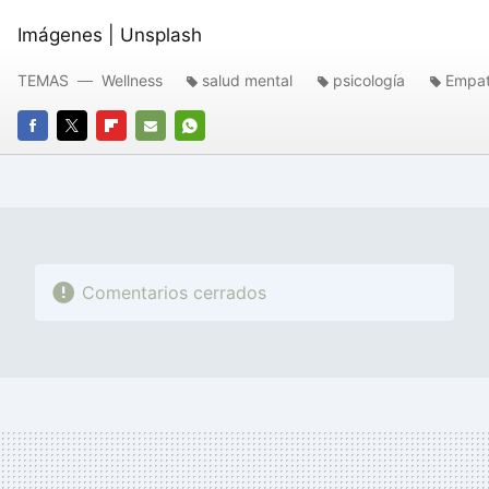
Imágenes | Unsplash
TEMAS
Wellness
salud mental
psicología
Empat
FACEBOOK
TWITTER
FLIPBOARD
E-
WHATSAPP
MAIL
Comentarios cerrados