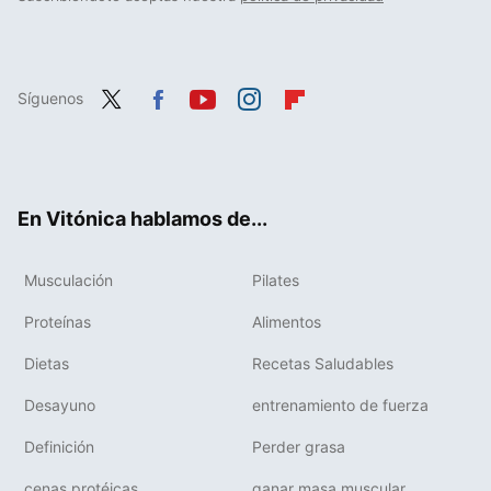
Síguenos
Twit
Fac
You
Inst
Flip
ter
ebo
tub
agr
boa
ok
e
am
rd
En Vitónica hablamos de...
Musculación
Pilates
Proteínas
Alimentos
Dietas
Recetas Saludables
Desayuno
entrenamiento de fuerza
Definición
Perder grasa
cenas protéicas
ganar masa muscular