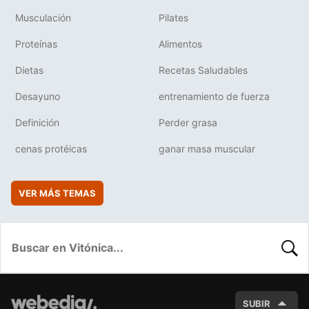
Musculación
Pilates
Proteínas
Alimentos
Dietas
Recetas Saludables
Desayuno
entrenamiento de fuerza
Definición
Perder grasa
cenas protéicas
ganar masa muscular
VER MÁS TEMAS
BUSC
SUBIR