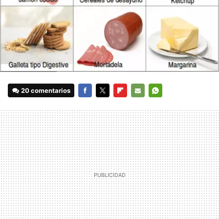
20 comentarios
FACEBOOK
TWITTER
FLIPBOARD
E-
WHATSAPP
MAIL