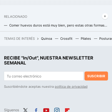
RELACIONADO
Comer huevos duros está muy bien, pero estas otras formas de cocinarlo pueden maximizar sus beneficios
Boticaria García desvela la mejor forma de tomar frutos secos
TEMAS DE INTERÉS
Quinoa
Crossfit
Pilates
Postura
Xiaomi Redmi Watch 5, análisis: el smartwatch para los que buscan batería y sencillez sin gastar de más
Mucha gente cree que los yogures caducan, pero Boticaria García explica qué significa realmente "consumo preferente"
RECIBE "In/Out", NUESTRA NEWSLETTER
El veredicto de un experto en nutrición sobre la tortilla de patatas de Mercadona
SEMANAL
SUSCRIBIR
Suscribiéndote aceptas nuestra
política de privacidad
Síguenos