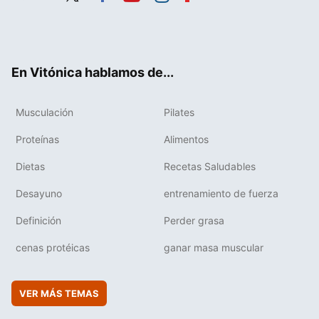
Twit
Fac
You
Inst
Flip
ter
ebo
tub
agr
boa
ok
e
am
rd
En Vitónica hablamos de...
Musculación
Pilates
Proteínas
Alimentos
Dietas
Recetas Saludables
Desayuno
entrenamiento de fuerza
Definición
Perder grasa
cenas protéicas
ganar masa muscular
VER MÁS TEMAS