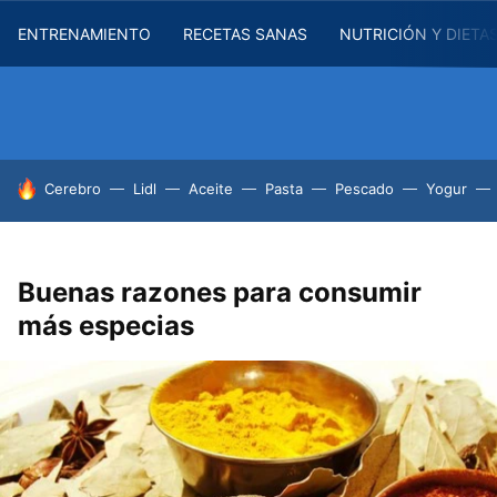
ENTRENAMIENTO
RECETAS SANAS
NUTRICIÓN Y DIETA
HOY SE HABLA DE
Cerebro
Lidl
Aceite
Pasta
Pescado
Yogur
Buenas razones para consumir
más especias