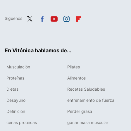
Síguenos
Twit
Fac
You
Inst
Flip
ter
ebo
tub
agr
boa
ok
e
am
rd
En Vitónica hablamos de...
Musculación
Pilates
Proteínas
Alimentos
Dietas
Recetas Saludables
Desayuno
entrenamiento de fuerza
Definición
Perder grasa
cenas protéicas
ganar masa muscular