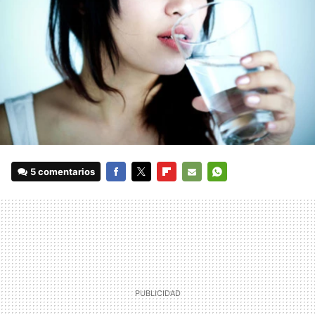
5 comentarios
FACEBOOK
TWITTER
FLIPBOARD
E-
WHATSAPP
MAIL