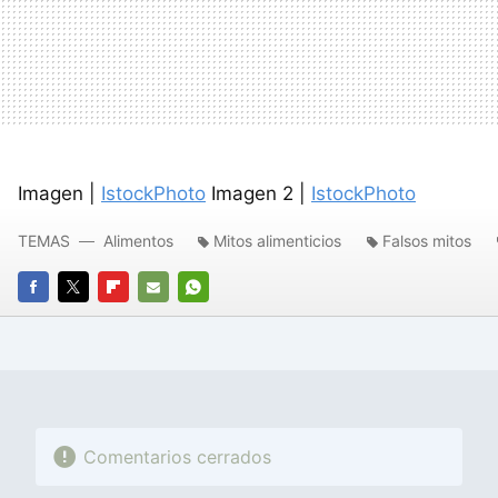
Imagen |
IstockPhoto
Imagen 2 |
IstockPhoto
TEMAS
Alimentos
Mitos alimenticios
Falsos mitos
FACEBOOK
TWITTER
FLIPBOARD
E-
WHATSAPP
MAIL
Comentarios cerrados