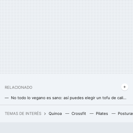
RELACIONADO
No todo lo vegano es sano: así puedes elegir un tofu de calidad para tu dieta
Siete alimentos saludables que están listos para picar cuando tengas hambre
TEMAS DE INTERÉS
Quinoa
Crossfit
Pilates
Postura
Descubre para qué sirve la rejilla interior de la freidora de aire y cómo sacarle provecho con estos consejos