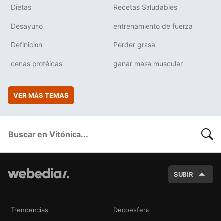
Dietas
Recetas Saludables
Desayuno
entrenamiento de fuerza
Definición
Perder grasa
cenas protéicas
ganar masa muscular
VER MÁS TEMAS
BUSC
SUBIR
Trendencias
Decoesfera