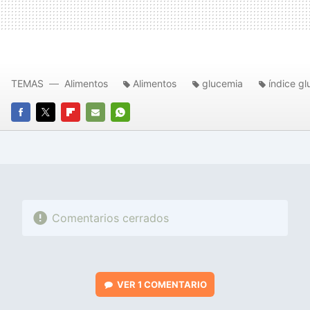
TEMAS
Alimentos
Alimentos
glucemia
índice g
FACEBOOK
TWITTER
FLIPBOARD
E-
WHATSAPP
MAIL
Comentarios cerrados
VER
1 COMENTARIO