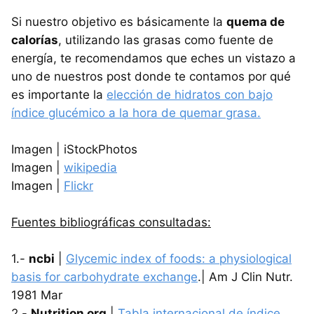
Si nuestro objetivo es básicamente la
quema de
calorías
, utilizando las grasas como fuente de
energía, te recomendamos que eches un vistazo a
uno de nuestros post donde te contamos por qué
es importante la
elección de hidratos con bajo
índice glucémico a la hora de quemar grasa.
Imagen | iStockPhotos
Imagen |
wikipedia
Imagen |
Flickr
Fuentes bibliográficas consultadas:
1.-
ncbi
|
Glycemic index of foods: a physiological
basis for carbohydrate exchange
.| Am J Clin Nutr.
1981 Mar
2.-
Nutrition org
|
Tabla internacional de índice