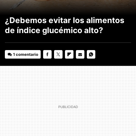
¿Debemos evitar los alimentos
de índice glucémico alto?
1 comentario
FACEBOOK
TWITTER
FLIPBOARD
E-
WHATSAPP
MAIL