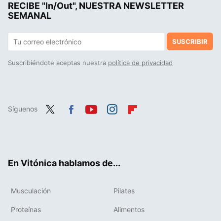
RECIBE "In/Out", NUESTRA NEWSLETTER
SEMANAL
SUSCRIBIR
Suscribiéndote aceptas nuestra
política de privacidad
Síguenos
Twit
Fac
You
Inst
Flip
ter
ebo
tub
agr
boa
ok
e
am
rd
En Vitónica hablamos de...
Musculación
Pilates
Proteínas
Alimentos