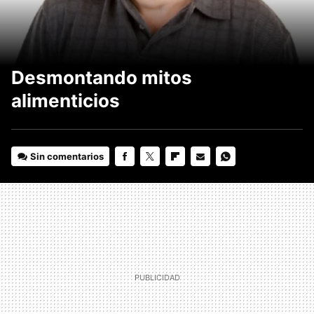
Desmontando mitos
alimenticios
Sin comentarios
FACEBOOK
TWITTER
FLIPBOARD
E-
WHATSAPP
MAIL