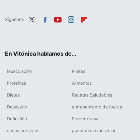
Síguenos
Twit
Fac
You
Inst
Flip
ter
ebo
tub
agr
boa
ok
e
am
rd
En Vitónica hablamos de...
Musculación
Pilates
Proteínas
Alimentos
Dietas
Recetas Saludables
Desayuno
entrenamiento de fuerza
Definición
Perder grasa
cenas protéicas
ganar masa muscular