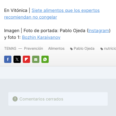
En Vitónica |
Siete alimentos que los expertos
recomiendan no congelar
Imagen | Foto de portada: Pablo Ojeda (
Instagram
)
y foto 1:
Bozhin Karaivanov
TEMAS
Prevención
Alimentos
Pablo Ojeda
nutrici
FACEBOOK
TWITTER
FLIPBOARD
E-
WHATSAPP
MAIL
Comentarios cerrados