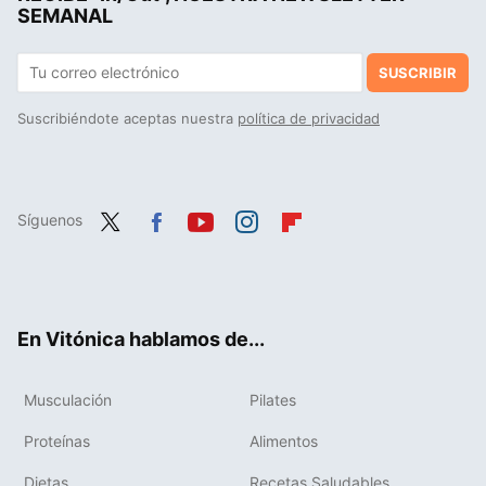
SEMANAL
SUSCRIBIR
Suscribiéndote aceptas nuestra
política de privacidad
Síguenos
Twit
Fac
You
Inst
Flip
ter
ebo
tub
agr
boa
ok
e
am
rd
En Vitónica hablamos de...
Musculación
Pilates
Proteínas
Alimentos
Dietas
Recetas Saludables