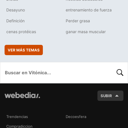
Desayuno
entrenamiento de fuerza
Definición
Perder grasa
cenas protéicas
ganar masa muscular
VER MÁS TEMAS
BUSC
SUBIR
Trendencias
Decoesfera
Compradiccion