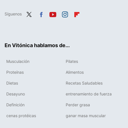
Síguenos
Twit
Fac
You
Inst
Flip
ter
ebo
tub
agr
boa
ok
e
am
rd
En Vitónica hablamos de...
Musculación
Pilates
Proteínas
Alimentos
Dietas
Recetas Saludables
Desayuno
entrenamiento de fuerza
Definición
Perder grasa
cenas protéicas
ganar masa muscular