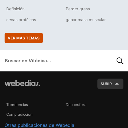
Definición
Perder grasa
cenas protéicas
ganar masa muscular
VER MÁS TEMAS
BUSC
SUBIR
Trendencias
Decoesfera
Compradiccion
Otras publicaciones de Webedia