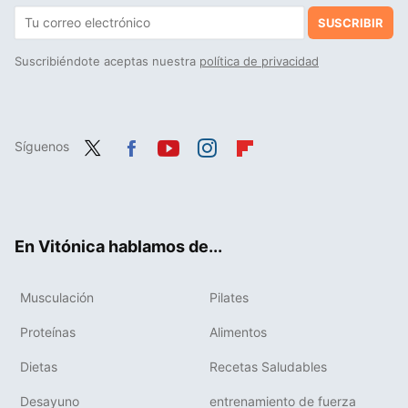
SUSCRIBIR
Suscribiéndote aceptas nuestra
política de privacidad
Síguenos
Twit
Fac
You
Inst
Flip
ter
ebo
tub
agr
boa
ok
e
am
rd
En Vitónica hablamos de...
Musculación
Pilates
Proteínas
Alimentos
Dietas
Recetas Saludables
Desayuno
entrenamiento de fuerza