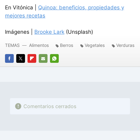
En Vitónica |
Quinoa: beneficios, propiedades y
mejores recetas
Imágenes |
Brooke Lark
(Unsplash)
TEMAS
Alimentos
Berros
Vegetales
Verduras
FACEBOOK
TWITTER
FLIPBOARD
E-
WHATSAPP
MAIL
Comentarios cerrados