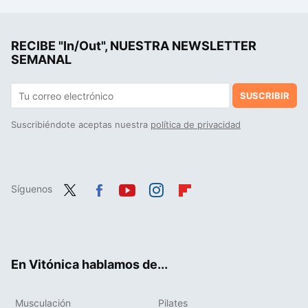
RECIBE "In/Out", NUESTRA NEWSLETTER
SEMANAL
SUSCRIBIR
Suscribiéndote aceptas nuestra
política de privacidad
Síguenos
Twit
Fac
You
Inst
Flip
ter
ebo
tub
agr
boa
ok
e
am
rd
En Vitónica hablamos de...
Musculación
Pilates