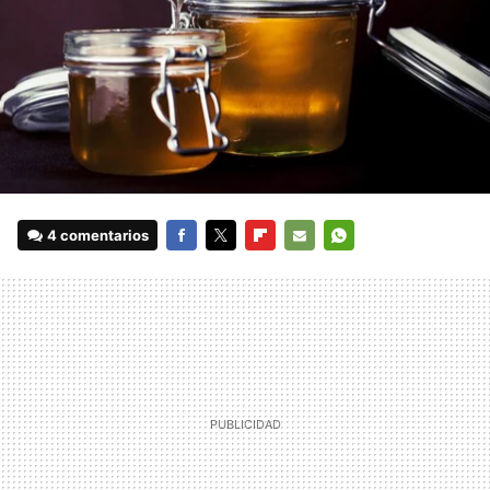
4 comentarios
FACEBOOK
TWITTER
FLIPBOARD
E-
WHATSAPP
MAIL