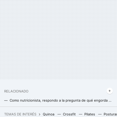
RELACIONADO
Como nutricionista, respondo a la pregunta de qué engorda más: el azúcar o la harina
Como nutricionista, respondo a la pregunta de qué engorda más: la miel o el azúcar
TEMAS DE INTERÉS
Quinoa
Crossfit
Pilates
Postura
Samsung ‘casi’ reveló su esperado celular ‘slim’: se llama Galaxy S25 Edge