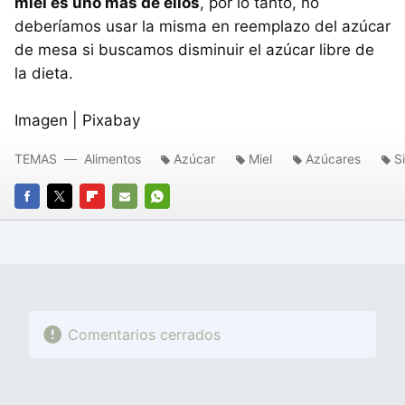
miel es uno más de ellos
, por lo tanto, no
deberíamos usar la misma en reemplazo del azúcar
de mesa si buscamos disminuir el azúcar libre de
la dieta.
Imagen | Pixabay
TEMAS
Alimentos
Azúcar
Miel
Azúcares
S
FACEBOOK
TWITTER
FLIPBOARD
E-
WHATSAPP
MAIL
Comentarios cerrados