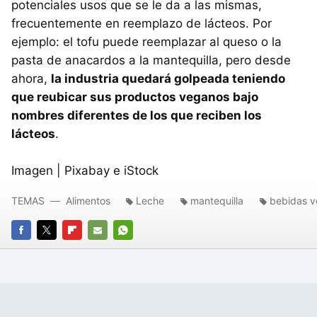
potenciales usos que se le da a las mismas,
frecuentemente en reemplazo de lácteos. Por
ejemplo: el tofu puede reemplazar al queso o la
pasta de anacardos a la mantequilla, pero desde
ahora,
la industria quedará golpeada teniendo
que reubicar sus productos veganos bajo
nombres diferentes de los que reciben los
lácteos
.
Imagen | Pixabay e iStock
TEMAS
Alimentos
Leche
mantequilla
bebidas v
FACEBOOK
TWITTER
FLIPBOARD
E-
WHATSAPP
MAIL