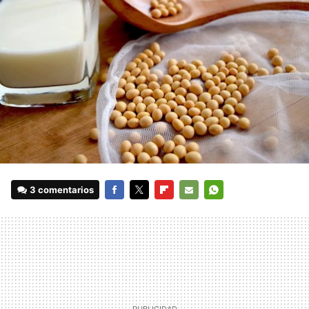
3 comentarios
FACEBOOK
TWITTER
FLIPBOARD
E-
WHATSAPP
MAIL