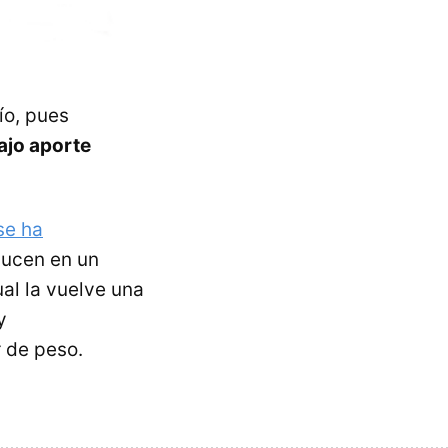
ío, pues
ajo aporte
se ha
ducen en un
al la vuelve una
y
 de peso.