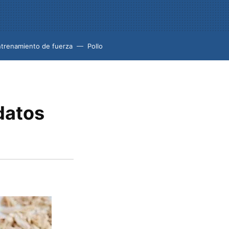
trenamiento de fuerza
Pollo
datos