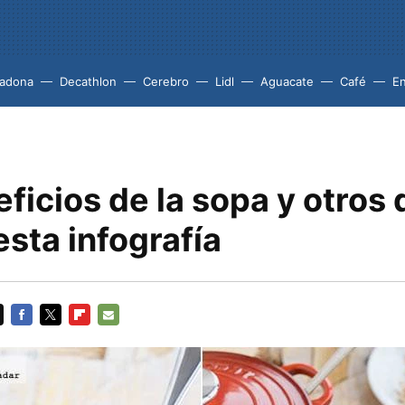
adona
Decathlon
Cerebro
Lidl
Aguacate
Café
En
ficios de la sopa y otros 
sta infografía
FACEBOOK
TWITTER
FLIPBOARD
E-
MAIL