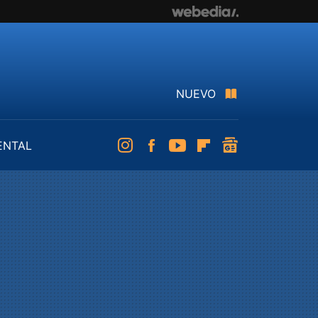
NUEVO
ENTAL
Instagram
Facebook
Youtube
Flipboard
googlenews