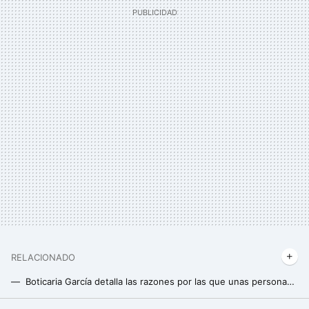
RELACIONADO
Boticaria García detalla las razones por las que unas personas son más "de dulce" y otras más "de salado"
Aceite de girasol o de oliva para freír: Boticaria García lo tiene muy claro