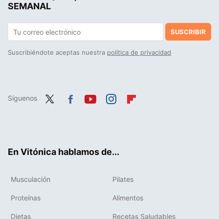
SEMANAL
SUSCRIBIR
Suscribiéndote aceptas nuestra
política de privacidad
Síguenos
Twit
Fac
You
Inst
Flip
ter
ebo
tub
agr
boa
ok
e
am
rd
En Vitónica hablamos de...
Musculación
Pilates
Proteínas
Alimentos
Dietas
Recetas Saludables