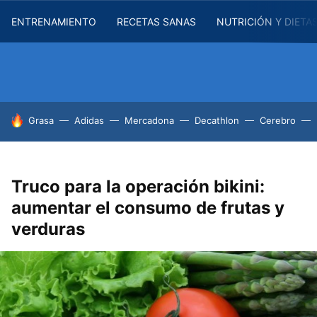
ENTRENAMIENTO
RECETAS SANAS
NUTRICIÓN Y DIETA
HOY SE HABLA DE
Grasa
Adidas
Mercadona
Decathlon
Cerebro
Truco para la operación bikini:
aumentar el consumo de frutas y
verduras