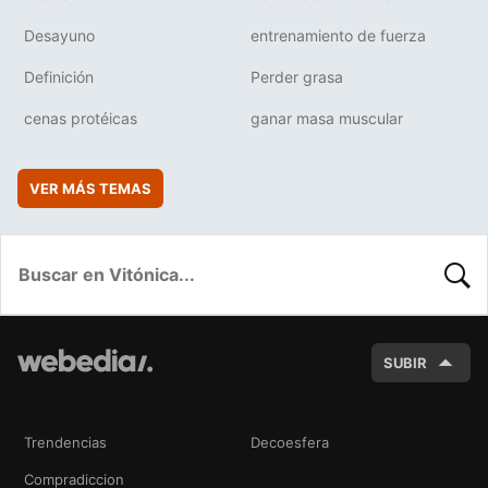
Desayuno
entrenamiento de fuerza
Definición
Perder grasa
cenas protéicas
ganar masa muscular
VER MÁS TEMAS
BUSC
SUBIR
Trendencias
Decoesfera
Compradiccion