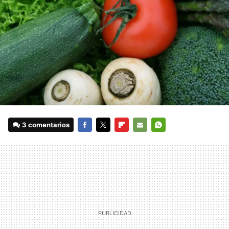
3 comentarios
FACEBOOK
TWITTER
FLIPBOARD
E-
WHATSAPP
MAIL