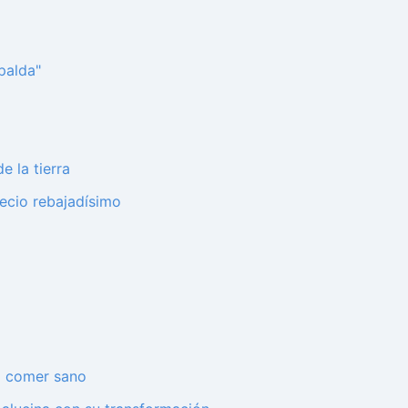
palda"
 la tierra
recio rebajadísimo
a comer sano