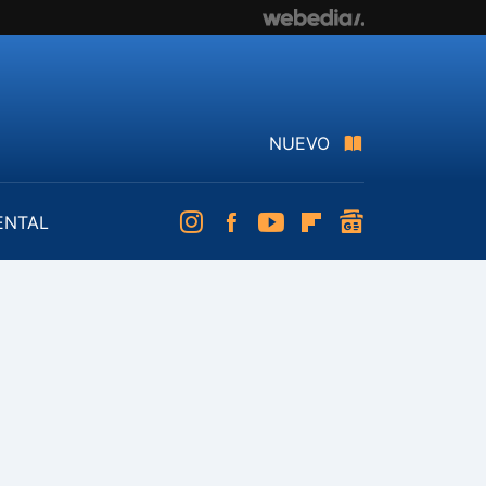
NUEVO
ENTAL
Instagram
Facebook
Youtube
Flipboard
googlenews