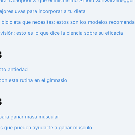
ara ‘Deadpool 3’ que el mismísimo Arnold Schwarzenegger 
ejores uvas para incorporar a tu dieta
 la bicicleta que necesitas: estos son los modelos recomend
sión: esto es lo que dice la ciencia sobre su eficacia
3
cto antiedad
on esta rutina en el gimnasio
3
 para ganar masa muscular
ínas que pueden ayudarte a ganar musculo