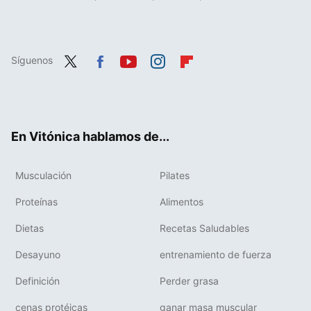
Síguenos
Twit
Fac
You
Inst
Flip
ter
ebo
tub
agr
boa
ok
e
am
rd
En Vitónica hablamos de...
Musculación
Pilates
Proteínas
Alimentos
Dietas
Recetas Saludables
Desayuno
entrenamiento de fuerza
Definición
Perder grasa
cenas protéicas
ganar masa muscular