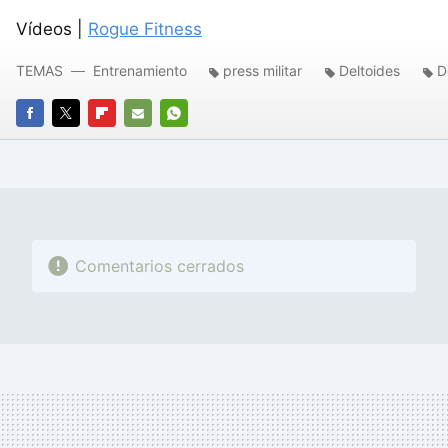
Vídeos |
Rogue Fitness
TEMAS
Entrenamiento
press militar
Deltoides
D
FACEBOOK
TWITTER
FLIPBOARD
E-
WHATSAPP
MAIL
Comentarios cerrados