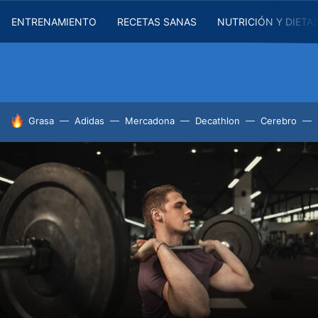
ENTRENAMIENTO
RECETAS SANAS
NUTRICIÓN Y DIETA
HOY SE HABLA DE
Grasa
Adidas
Mercadona
Decathlon
Cerebro