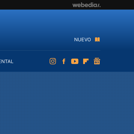
NUEVO
ENTAL
Instagram
Facebook
Youtube
Flipboard
googlenews