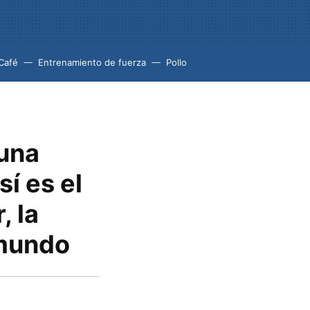
Café
Entrenamiento de fuerza
Pollo
 una
í es el
, la
 mundo