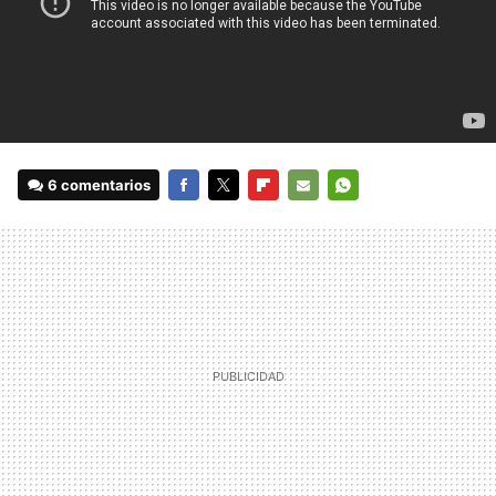
6 comentarios
FACEBOOK
TWITTER
FLIPBOARD
E-
WHATSAPP
MAIL