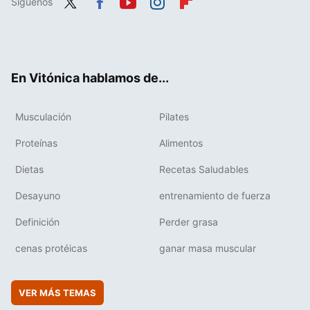
Síguenos
Twit
Fac
You
Inst
Flip
ter
ebo
tub
agr
boa
ok
e
am
rd
En Vitónica hablamos de...
Musculación
Pilates
Proteínas
Alimentos
Dietas
Recetas Saludables
Desayuno
entrenamiento de fuerza
Definición
Perder grasa
cenas protéicas
ganar masa muscular
VER MÁS TEMAS