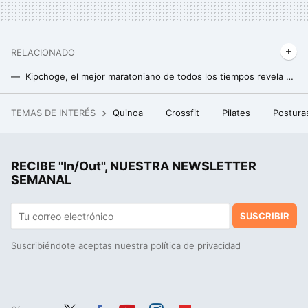
RELACIONADO
Kipchoge, el mejor maratoniano de todos los tiempos revela cómo entrena, qué come y su filosofía de vida actual y futura
Iditarod, la proteína que revela por qué no toleras bien salir a correr con frío
TEMAS DE INTERÉS
Quinoa
Crossfit
Pilates
Postura
Día del Padre 2025: seis regalos para hombres con estilo, elegancia y mucho rollo por menos de 25 euros
RECIBE "In/Out", NUESTRA NEWSLETTER
SEMANAL
SUSCRIBIR
Suscribiéndote aceptas nuestra
política de privacidad