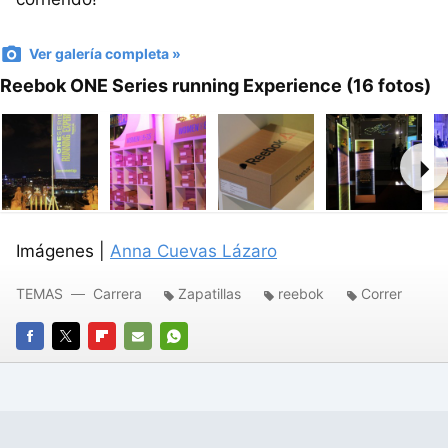
Ver galería completa »
Reebok ONE Series running Experience (16 fotos)
Ne
Imágenes |
Anna Cuevas Lázaro
TEMAS
Carrera
Zapatillas
reebok
Correr
FACEBOOK
TWITTER
FLIPBOARD
E-
WHATSAPP
MAIL