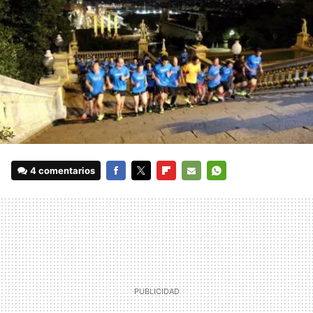
4 comentarios
FACEBOOK
TWITTER
FLIPBOARD
E-
WHATSAPP
MAIL