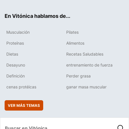
ter
ebo
tub
agr
boa
ok
e
am
rd
En Vitónica hablamos de...
Musculación
Pilates
Proteínas
Alimentos
Dietas
Recetas Saludables
Desayuno
entrenamiento de fuerza
Definición
Perder grasa
cenas protéicas
ganar masa muscular
VER MÁS TEMAS