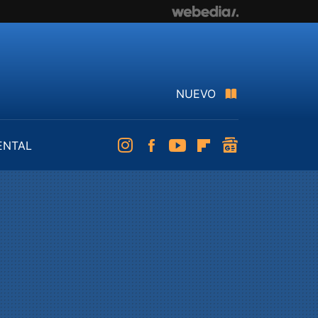
NUEVO
ENTAL
Instagram
Facebook
Youtube
Flipboard
googlenews