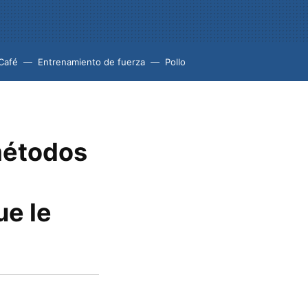
Café
Entrenamiento de fuerza
Pollo
métodos
ue le