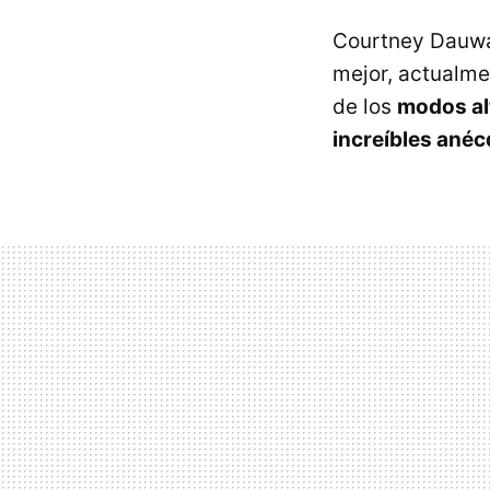
Courtney Dauwal
mejor, actualm
de los
modos al
increíbles ané