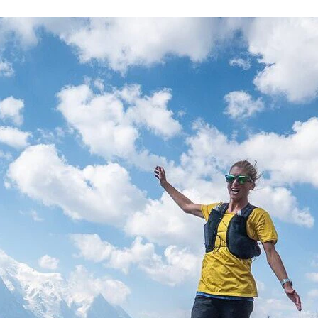
FACEBOOK
TWITTER
FLIPBOARD
E-
MAIL