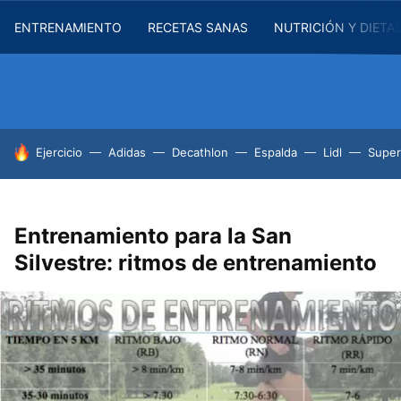
ENTRENAMIENTO
RECETAS SANAS
NUTRICIÓN Y DIETA
HOY SE HABLA DE
Ejercicio
Adidas
Decathlon
Espalda
Lidl
Supe
Entrenamiento para la San
Silvestre: ritmos de entrenamiento