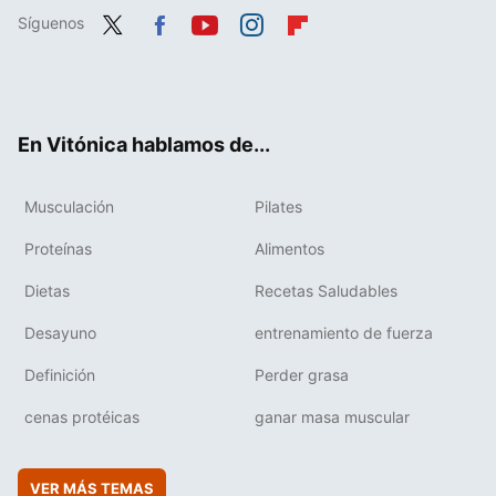
Síguenos
Twit
Fac
You
Inst
Flip
ter
ebo
tub
agr
boa
ok
e
am
rd
En Vitónica hablamos de...
Musculación
Pilates
Proteínas
Alimentos
Dietas
Recetas Saludables
Desayuno
entrenamiento de fuerza
Definición
Perder grasa
cenas protéicas
ganar masa muscular
VER MÁS TEMAS