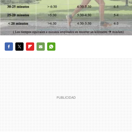
FACEBOOK
TWITTER
FLIPBOARD
E-
WHATSAPP
MAIL