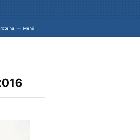
roteína
Menú
2016