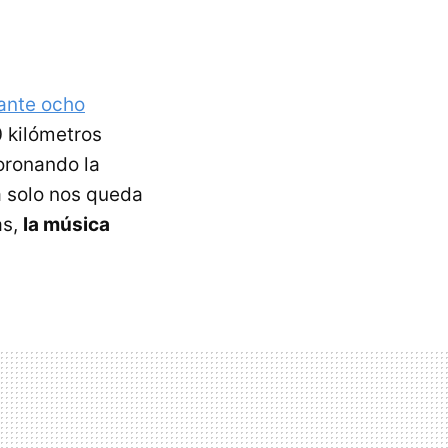
ante ocho
 kilómetros
coronando la
a solo nos queda
as,
la música