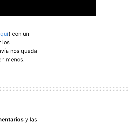
quí
) con un
 los
avía nos queda
sen menos.
mentarios
y las