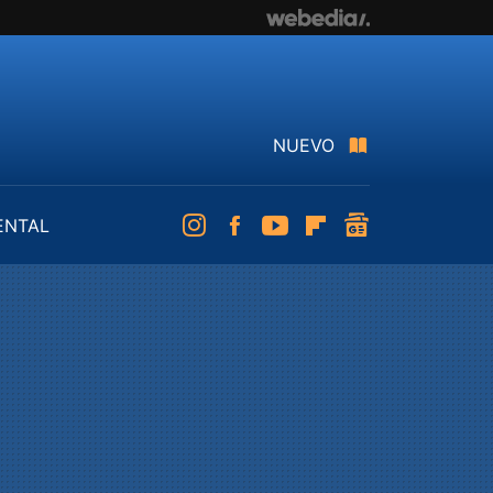
NUEVO
ENTAL
Instagram
Facebook
Youtube
Flipboard
googlenews