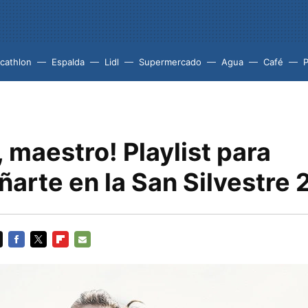
cathlon
Espalda
Lidl
Supermercado
Agua
Café
P
 maestro! Playlist para
arte en la San Silvestre 
FACEBOOK
TWITTER
FLIPBOARD
E-
MAIL