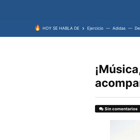
HOY SE HABLA DE
Ejercicio
Adidas
De
¡Música,
acompañ
Sin comentarios