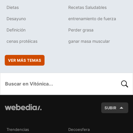
Dietas
Recetas Saludables
Desayuno
entrenamiento de fuerza
Definición
Perder grasa
cenas protéicas
ganar masa muscular
VER MÁS TEMAS
BUSC
SUBIR
Trendencias
Decoesfera