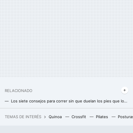
RELACIONADO
Los siete consejos para correr sin que duelan los pies que los expertos de Harvard recomiendan
Qué carrito de bebé para runners comprar: consejos y modelos para correr con tu hijo
TEMAS DE INTERÉS
Quinoa
Crossfit
Pilates
Postura
Lo próximo de Spotify es lo que hizo triunfar a la MTV primero y a YouTube Music después: los vídeos musicales