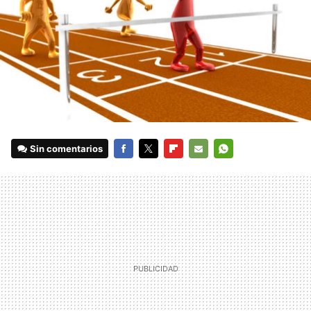
Sin comentarios
FACEBOOK
TWITTER
FLIPBOARD
E-
WHATSAPP
MAIL