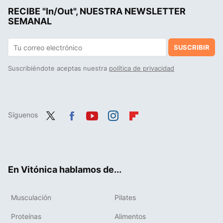
RECIBE "In/Out", NUESTRA NEWSLETTER
SEMANAL
SUSCRIBIR
Suscribiéndote aceptas nuestra
política de privacidad
Síguenos
Twit
Fac
You
Inst
Flip
ter
ebo
tub
agr
boa
ok
e
am
rd
En Vitónica hablamos de...
Musculación
Pilates
Proteínas
Alimentos