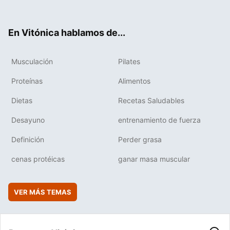
ter
ebo
tub
agr
boa
ok
e
am
rd
En Vitónica hablamos de...
Musculación
Pilates
Proteínas
Alimentos
Dietas
Recetas Saludables
Desayuno
entrenamiento de fuerza
Definición
Perder grasa
cenas protéicas
ganar masa muscular
VER MÁS TEMAS