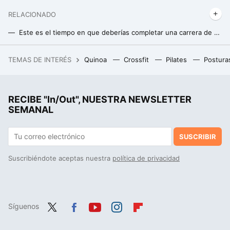
RELACIONADO
Este es el tiempo en que deberías completar una carrera de 10 kilómetros
Siete consejos para elegir la talla adecuada de zapatillas de running y que te queden como un guante
TEMAS DE INTERÉS
Quinoa
Crossfit
Pilates
Postura
Carrefour tira la casa por la ventana y deja a precio de outlet esta tele MiniLED de 55 pulgadas con Google TV
RECIBE "In/Out", NUESTRA NEWSLETTER
SEMANAL
SUSCRIBIR
Suscribiéndote aceptas nuestra
política de privacidad
Síguenos
Twit
Fac
You
Inst
Flip