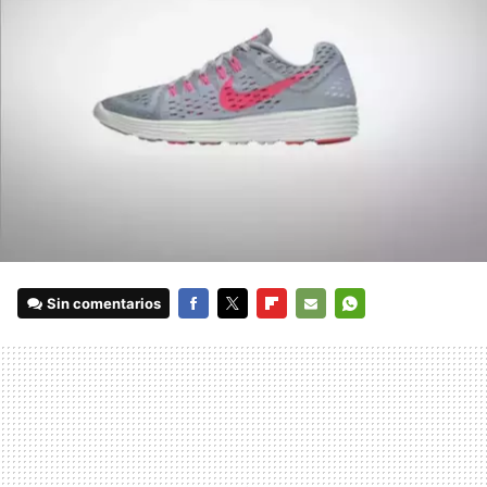
Sin comentarios
FACEBOOK
TWITTER
FLIPBOARD
E-
WHATSAPP
MAIL