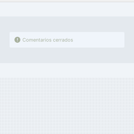
FACEBOOK
TWITTER
FLIPBOARD
E-
WHATSAPP
MAIL
Comentarios cerrados