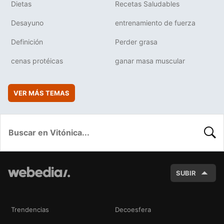
Dietas
Recetas Saludables
Desayuno
entrenamiento de fuerza
Definición
Perder grasa
cenas protéicas
ganar masa muscular
VER MÁS TEMAS
BUSC
SUBIR
Trendencias
Decoesfera