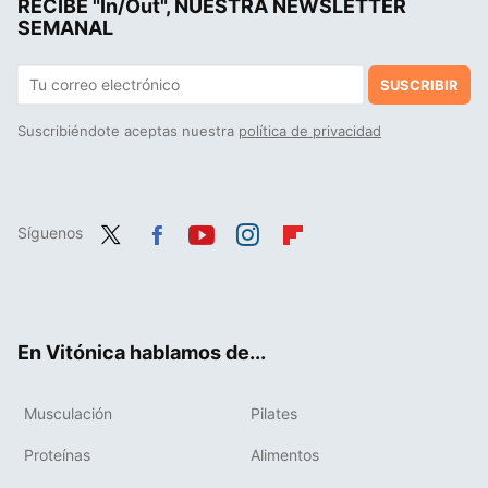
RECIBE "In/Out", NUESTRA NEWSLETTER
SEMANAL
SUSCRIBIR
Suscribiéndote aceptas nuestra
política de privacidad
Síguenos
Twit
Fac
You
Inst
Flip
ter
ebo
tub
agr
boa
ok
e
am
rd
En Vitónica hablamos de...
Musculación
Pilates
Proteínas
Alimentos