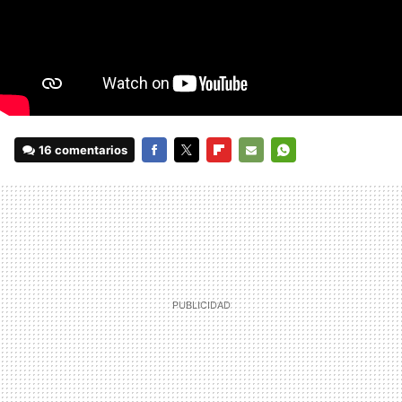
16 comentarios
FACEBOOK
TWITTER
FLIPBOARD
E-
WHATSAPP
MAIL