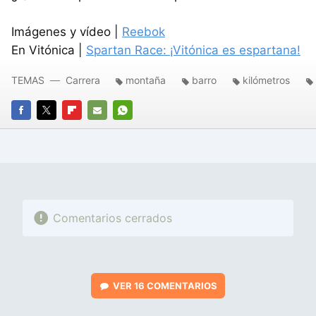
Imágenes y vídeo |
Reebok
En Vitónica |
Spartan Race: ¡Vitónica es espartana!
TEMAS
Carrera
montaña
barro
kilómetros
FACEBOOK
TWITTER
FLIPBOARD
E-
WHATSAPP
MAIL
Comentarios cerrados
VER
16 COMENTARIOS