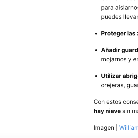
para aislarno
puedes lleva
Proteger las 
Añadir guar
mojarnos y e
Utilizar abri
orejeras, gua
Con estos conse
hay nieve
sin m
Imagen |
Willia