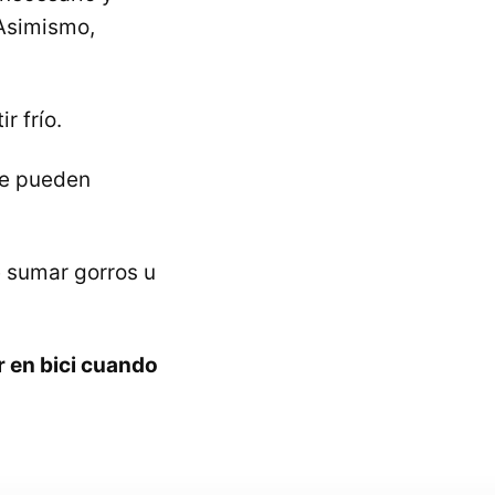
 Asimismo,
r frío.
ue pueden
e sumar gorros u
 en bici cuando