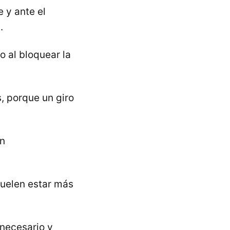
 y ante el
.
o al bloquear la
s, porque un giro
en
suelen estar más
 necesario y