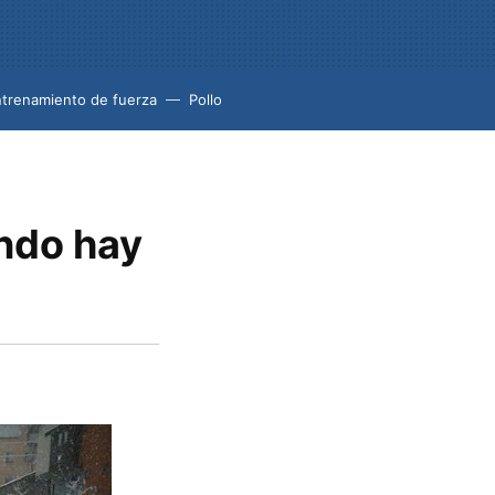
trenamiento de fuerza
Pollo
ndo hay