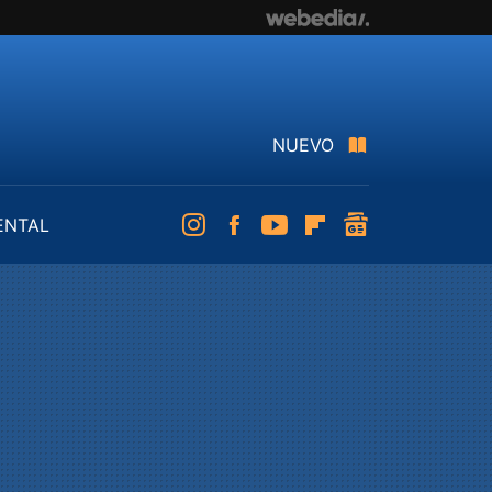
NUEVO
ENTAL
Instagram
Facebook
Youtube
Flipboard
googlenews