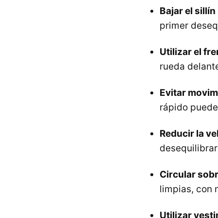
Bajar el sillín
primer desequ
Utilizar el f
rueda delant
Evitar movim
rápido puede
Reducir la v
desequilibrar
Circular sob
limpias, con 
Utilizar ves