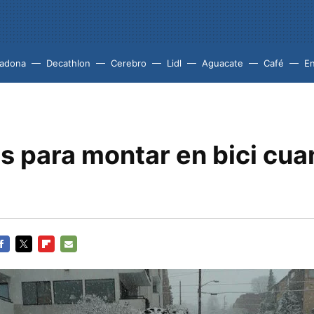
adona
Decathlon
Cerebro
Lidl
Aguacate
Café
En
s para montar en bici cua
ACEBOOK
TWITTER
FLIPBOARD
E-
MAIL