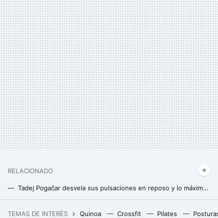
RELACIONADO
Tadej Pogačar desvela sus pulsaciones en reposo y lo máximo a lo que ha puesto su corazón. Los datos son espeluznantes
Cómo utilizar la regla 80/20 para mejorar mucho tu resistencia haciendo "poco"
TEMAS DE INTERÉS
Quinoa
Crossfit
Pilates
Postura