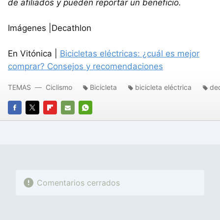
de afiliados y pueden reportar un beneficio.
Imágenes |Decathlon
En Vitónica |
Bicicletas eléctricas: ¿cuál es mejor
comprar? Consejos y recomendaciones
TEMAS
Ciclismo
Bicicleta
bicicleta eléctrica
de
FACEBOOK
TWITTER
FLIPBOARD
E-
WHATSAPP
MAIL
Comentarios cerrados