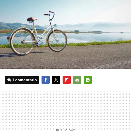
1 comentario
FACEBOOK
TWITTER
FLIPBOARD
E-
WHATSAPP
MAIL