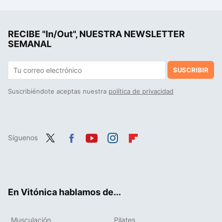
Las cestas que parecen de Zara Home, pero a precio de Lidl: el truco para ordenar un baño pequeño con máximo estilo
Medias de compresión y rendimiento en carrera: qué dice la ciencia
RECIBE "In/Out", NUESTRA NEWSLETTER
Este es el tiempo en que deberías completar una carrera de 10 kilómetros
SEMANAL
SUSCRIBIR
Suscribiéndote aceptas nuestra
política de privacidad
Síguenos
Twit
Fac
You
Inst
Flip
ter
ebo
tub
agr
boa
ok
e
am
rd
En Vitónica hablamos de...
Musculación
Pilates