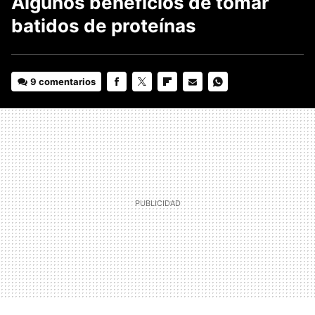
Algunos beneficios de tomar
batidos de proteínas
9 comentarios
FACEBOOK
TWITTER
FLIPBOARD
E-
WHATSAPP
MAIL