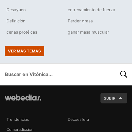
Desayuno
entrenamiento de fuerza
Definición
Perder grasa
cenas protéicas
ganar masa muscular
VER MÁS TEMAS
BUSC
SUBIR
Trendencias
Decoesfera
Compradiccion