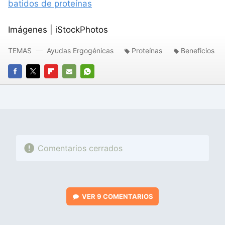
batidos de proteínas
Imágenes | iStockPhotos
TEMAS
Ayudas Ergogénicas
Proteínas
Beneficios
FACEBOOK
TWITTER
FLIPBOARD
E-
WHATSAPP
MAIL
Comentarios cerrados
VER
9 COMENTARIOS