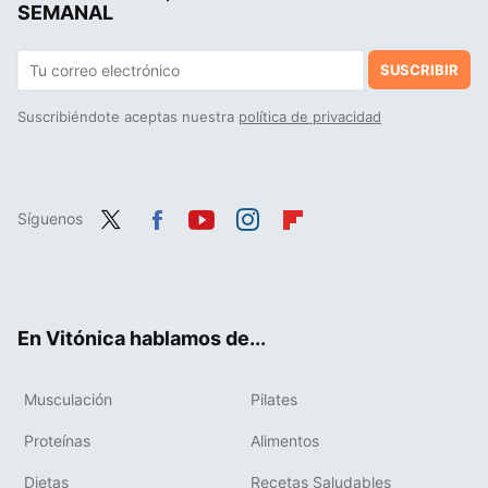
SEMANAL
SUSCRIBIR
Suscribiéndote aceptas nuestra
política de privacidad
Síguenos
Twit
Fac
You
Inst
Flip
ter
ebo
tub
agr
boa
ok
e
am
rd
En Vitónica hablamos de...
Musculación
Pilates
Proteínas
Alimentos
Dietas
Recetas Saludables